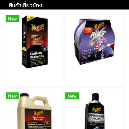
สินค้าเกี่ยวข้อง
New
M2116 SYNTHETIC SEALANT น้ำยาเคลือบปกป้องสังเคราะห์
G12711 NXT GENERATION TECH WAX (Paste) แว็กซ์เทคโนโลยีรุ่นใหม่แบบเนื้อครีม “เอ็นเอ็กซ์ที 2.0”
New
New