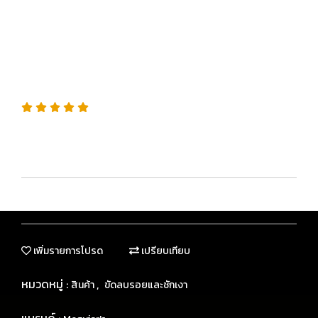
ขัดเงา และเคลือบปกป้อง ใน
ขั้นตอนเดียว
SKU : G191016
ขัด-เงา-เคลือบ ในขั้นตอนเดียว สำหรับคนรักรถที่ไม่มีเวลา
แต่ยังอยากให้รถดูใหม่อยู่เสมอ
เพิ่มรายการโปรด
เปรียบเทียบ
หมวดหมู่ :
,
สินค้า
ขัดลบรอยและชักเงา