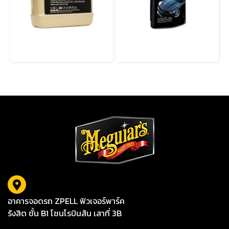
M2164 SYNTHETIC SEALANT น้ำยาเคลือบเงาผิวสี สูตรสังเคราะห์
G19216 ULTIMATE POLISH น้ำยาขัดสีรถคุณภาพสูง
อาคารจอดรถ ZPELL ฟิวเจอร์พาร์ค
รังสิต ชั้น B1 โซนโรบินสัน เสาที่ 3B