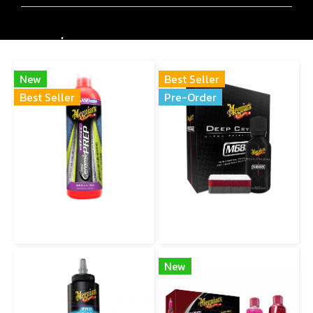
สินค้าเกี่ยวข้อง
New
Best Seller
Best Seller
Pre-Order
G220416 HYBRID CERAMIC PRE-WAX PREP น้ำยาฟื้นฟูผิวก่อนลงแว็กซ์ สูตรเซรามิกไฮบริด
M688 DEEP CRYSTAL ULTRA PAINT COATING โค้ทเคลือบสีถาวรระดับโปร ปกป้องยาวนานสูงสุดจาก Meguiar’s
New