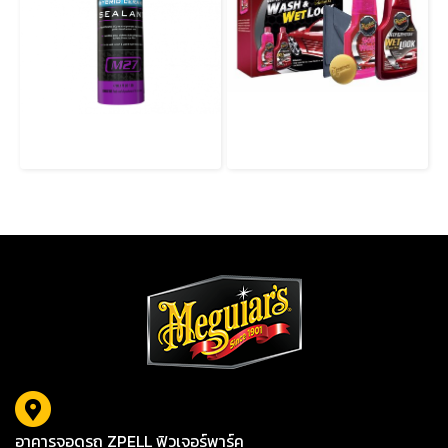
M2716 HYBRID CERAMIC SEALANT ซีลแลนต์สูตรเซรามิกไฮบริด ปกป้องสูง เงาฉ่ำ ลื่นขั้นสุด
A9899 Wash & Wet Look Set ชุดผลิตภัณฑ์ล้างและเพิ่มความเงางามสำหรับรถยนต์
อาคารจอดรถ ZPELL ฟิวเจอร์พาร์ค