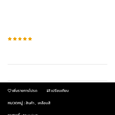
WAX แว็กซ์แข็งสูตรพรีเมียม
เงาลึก ปกป้องยาวนาน
SKU : G210608
“แว็กซ์แข็งระดับสูงสุดจาก Meguiar’s เงาฉ่ำ ไล่น้ำขั้นเทพ
ปกป้องยาวนานเหนือระดับ”
เพิ่มรายการโปรด
เปรียบเทียบ
หมวดหมู่ :
,
สินค้า
เคลือบสี