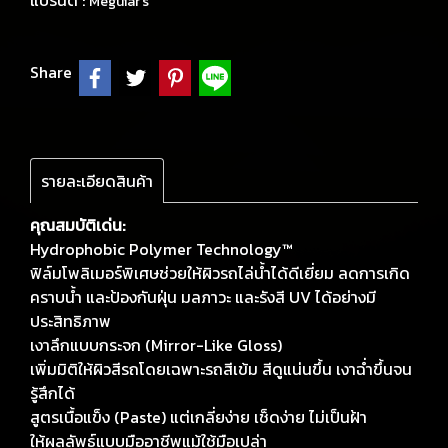
แบรนด์ :
Meguiar's
Share
รายละเอียดสินค้า
คุณสมบัติเด่น:
Hydrophobic Polymer Technology™
ฟิล์มโพลิเมอร์พิเศษช่วยให้ผิวรถไล่น้ำได้ดีเยี่ยม ลดการเกิด
คราบน้ำ และป้องกันฝุ่น มลภาวะ และรังสี UV ได้อย่างมี
ประสิทธิภาพ
เงาลึกแบบกระจก (Mirror-Like Gloss)
เพิ่มมิติให้ผิวสีรถโดยเฉพาะรถสีเข้ม สีดูแน่นขึ้น เงาฉ่ำขึ้นจน
รู้สึกได้
สูตรเนื้อแข็ง (Paste) แต่เกลี่ยง่าย เช็ดง่าย ไม่เป็นฝ้า
ให้ผลลัพธ์แบบมืออาชีพแม้ใช้มือเปล่า