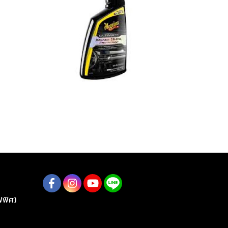
G13005 G13005 NXT All Metal Polish ครีมขัดและเคลือบเงาพื้นผิวโลหะ ช่วยทำความสะอาด ขัดเงา และปกป้องในขั้นตอนเดียว
G220216 Ultimate Insane Shine Protectant สเปรย์เคลือบเงาและปกป้องพื้นผิวยาง พลาสติก และไวนิล สูตรเงาสูงพิเศษ
ฟฟิศ)