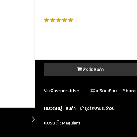
SKU : M13516
“เงาไว ลื่นมือ ไล่น้ำสุดยอด ใช้เติมฟิล์มเคลือบระ
สั่งซื้อสินค้า
Share
เพิ่มรายการโปรด
เปรียบเทียบ
หมวดหมู่ :
,
สินค้า
บำรุงรักษาประจำวัน
แบรนด์ :
Meguiar's