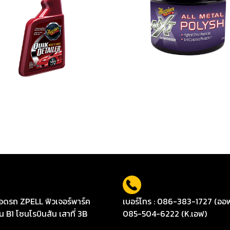
A3332 “CLASSIC” QUIK DETAILER (Spray) สเปรย์ทำความสะอาดและเพิ่มความเงางามแบบรวดเร็ว
ดรถ ZPELL ฟิวเจอร์พาร์ค
เบอร์โทร : 086-383-1727 (ออ
ั้น B1 โซนโรบินสัน เสาที่ 3B
085-504-6222 (K.เอฟ)