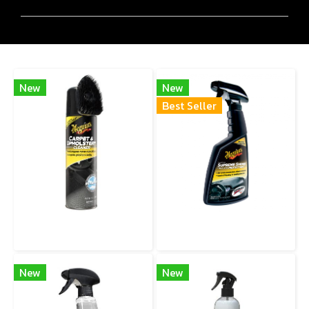
สินค้าเกี่ยวข้อง
New
New
Best Seller
G191419 Carpet & Upholstery Cleaner โฟมทำความสะอาดพรม เบาะผ้า และผ้าบุภายในรถ
G4016 SUPREME SHINE PROTECTANT (Spray) สเปรย์เคลือบเงาสูตรเข้มข้น สำหรับพื้นผิวภายในรถ ให้ความเงางามระดับสูง พร้อมการปกป้องจาก UV
New
New