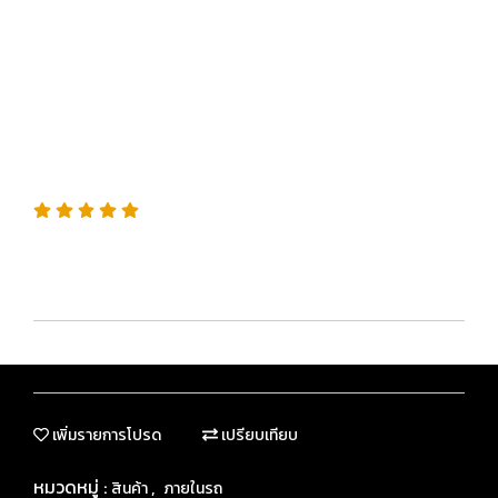
CARPET & CLOTH RE-
FRESHER สเปรย์ขจัดกลิ่นบน
พรมและเบาะผ้าโดยเฉพาะ
SKU : G180724
“ขจัดกลิ่นไม่พึงประสงค์บนเบาะและพรม ให้หอมสะอาดเหมือน
ใหม่ทุกครั้งที่ใช้”
เพิ่มรายการโปรด
เปรียบเทียบ
หมวดหมู่ :
,
สินค้า
ภายในรถ