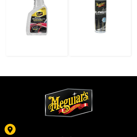
G250224 Paint, Dash & Glass สเปรย์ทำความสะอาดและเคลือบพื้นผิวแบบอเนกประสงค์ สำหรับภายในและภายนอกรถ ใช้ได้กับสีรถ พลาสติกคอนโซล และกระจกรถ
G250708 Black Chrome Air Re-Fresher Odor Fighting Spray สเปรย์กำจัดกลิ่นและเพิ่มความหอมภายในรถ กลิ่น Black Chrome (แบล็คโครม)