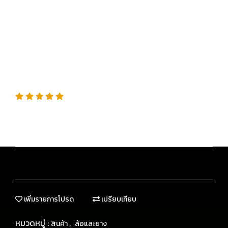
DRESSING น้ำยาเคลือบเงา
ยางและพลาสติกอเนกประสงค์
สูตรผสมน้ำได้
SKU : DRTU17032
“ปรับความเงาได้ตามต้องการ ใช้ได้ทั้งภายใน ภายนอก และ
ห้องเครื่อง”
เพิ่มรายการโปรด
เปรียบเทียบ
หมวดหมู่ :
,
สินค้า
ล้อและยาง