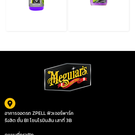
G220316 Hybrid Ceramic Trim Restorer น้ำยาฟื้นฟูพลาสติกภายนอกสูตรเซรามิก กลับมาดำลึก + ป้องกันยาวนาน
G230416 Hybrid Ceramic Tire Shine เคลือบยางสูตรไฮบริดเซรามิก เงางาม + ปกป้องในขั้นตอนเดียว
อาคารจอดรถ ZPELL ฟิวเจอร์พาร์ค
รังสิต ชั้น B1 โซนโรบินสัน เสาที่ 3B
ดูแผนที่กราฟิก