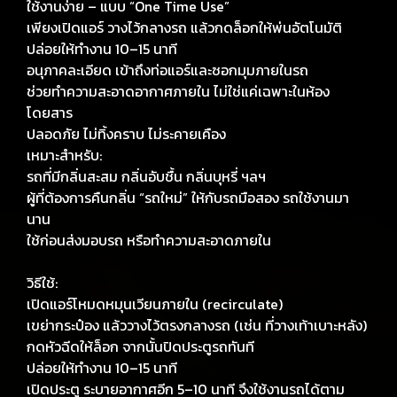
ใช้งานง่าย – แบบ “One Time Use”
เพียงเปิดแอร์ วางไว้กลางรถ แล้วกดล็อกให้พ่นอัตโนมัติ
ปล่อยให้ทำงาน 10–15 นาที
อนุภาคละเอียด เข้าถึงท่อแอร์และซอกมุมภายในรถ
ช่วยทำความสะอาดอากาศภายใน ไม่ใช่แค่เฉพาะในห้อง
โดยสาร
ปลอดภัย ไม่ทิ้งคราบ ไม่ระคายเคือง
เหมาะสำหรับ:
รถที่มีกลิ่นสะสม กลิ่นอับชื้น กลิ่นบุหรี่ ฯลฯ
ผู้ที่ต้องการคืนกลิ่น “รถใหม่” ให้กับรถมือสอง รถใช้งานมา
นาน
ใช้ก่อนส่งมอบรถ หรือทำความสะอาดภายใน
วิธีใช้:
เปิดแอร์โหมดหมุนเวียนภายใน (recirculate)
เขย่ากระป๋อง แล้ววางไว้ตรงกลางรถ (เช่น ที่วางเท้าเบาะหลัง)
กดหัวฉีดให้ล็อก จากนั้นปิดประตูรถทันที
ปล่อยให้ทำงาน 10–15 นาที
เปิดประตู ระบายอากาศอีก 5–10 นาที จึงใช้งานรถได้ตาม