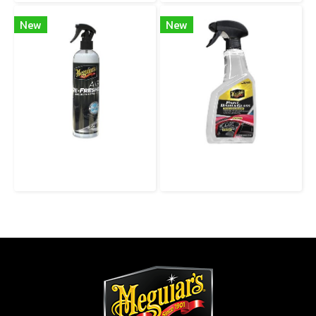
New
New
G250708 Black Chrome Air Re-Fresher Odor Fighting Spray สเปรย์กำจัดกลิ่นและเพิ่มความหอมภายในรถ กลิ่น Black Chrome (แบล็คโครม)
G250224 Paint, Dash & Glass สเปรย์ทำความสะอาดและเคลือบพื้นผิวแบบอเนกประสงค์ สำหรับภายในและภายนอกรถ ใช้ได้กับสีรถ พลาสติกคอนโซล และกระจกรถ