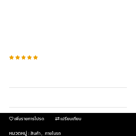
NEW CAR สเปรย์ระเบิดกลิ่น
ใหม่ในรถ หอมเหมือนรถป้าย
แดง
SKU : G16402
“กำจัดกลิ่นอับถึงต้นตอ พร้อมคืนกลิ่นหอมสะอาดเหมือนรถ
ใหม่”
เพิ่มรายการโปรด
เปรียบเทียบ
หมวดหมู่ :
,
สินค้า
ภายในรถ