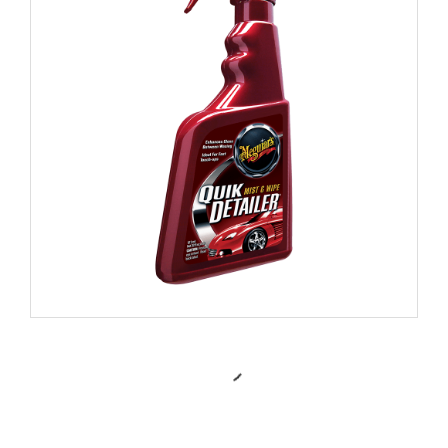
A3332 “CLASSIC” QUIK