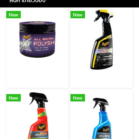
สินค้าเกี่ยวข้อง
New
New
G13005 G13005 NXT All Metal Polish ครีมขัดและเคลือบเงาพื้นผิวโลหะ ช่วยทำความสะอาด ขัดเงา และปกป้องในขั้นตอนเดียว
G220216 Ultimate Insane Shine Protectant สเปรย์เคลือบเงาและปกป้องพื้นผิวยาง พลาสติก และไวนิล สูตรเงาสูงพิเศษ
New
New