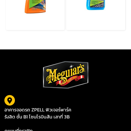
G251024 Hybrid Ceramic Waterless Wash & Wax
G190526 HYBRID CERAMIC WAX สเปรย์เคลือบเซรามิกสูตร SiO₂ ให้การปกป้องขั้นสูงสุด น้ำไม่เกาะ เงาฉ่ำสุดขีด!
อาคารจอดรถ ZPELL ฟิวเจอร์พาร์ค
รังสิต ชั้น B1 โซนโรบินสัน เสาที่ 3B
ดูแผนที่กราฟิก