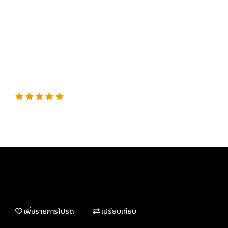
DETAILER (Spray) สเปรย์
ทำความสะอาดและเพิ่มความ
เงางามแบบรวดเร็ว
SKU : A3332
ควรใช้กับรถที่มีเพียงฝุ่นหรือคราบสกปรกเล็กน้อย หากรถมี
โคลน ทราย หรือคราบสกปรกจำนวนมาก ควรล้างรถก่อน
เพื่อป้องกันการเกิดรอยบนสีรถครับ
เพิ่มรายการโปรด
เปรียบเทียบ