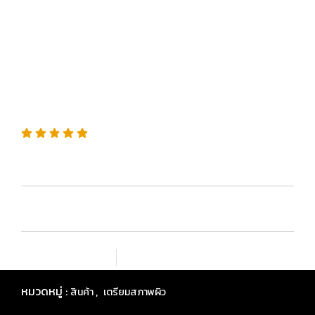
Bar ดินน้ำมันลูบสีรถ สำหรับ
ขจัดคราบสกปรกฝังแน่นบน
พื้นผิวสีรถ
SKU : G1001EU
ช่วยคืนความเรียบลื่นให้สีรถก่อนการลงแว็กซ์หรือเคลือบสี
เพิ่มรายการโปรด
เปรียบเทียบ
หมวดหมู่ :
,
สินค้า
เตรียมสภาพผิว