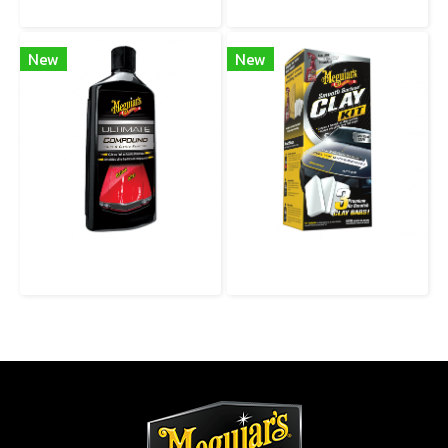
G180515 MEGUIAR’S BUG N’ TAR REMOVER น้ำยากำจัดคราบแมลง และยางมะตอย
G11816 COLOR-X LIQUID WAX น้ำยาเคลือบสีรถชนิดน้ำ สูตรฟื้นฟูสีและเพิ่มความเงา
New
New
G17216 ULTIMATE COMPOUND น้ำยาขัดลบรอยสูตรเข้มข้นระดับพรีเมียม
G191700 SMOOTH SURFACE CLAY KIT ชุดขจัดคราบฝังแน่นบนผิวสีรถให้เรียบเนียน