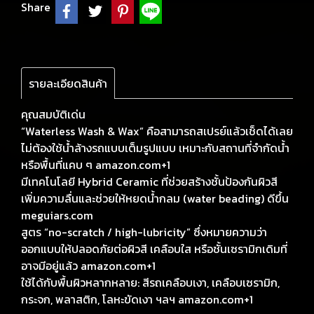
Share
รายละเอียดสินค้า
คุณสมบัติเด่น
“Waterless Wash & Wax” คือสามารถสเปรย์แล้วเช็ดได้เลย
ไม่ต้องใช้น้ำล้างรถแบบเต็มรูปแบบ เหมาะกับสถานที่จำกัดน้ำ
หรือพื้นที่แคบ ๆ amazon.com+1
มีเทคโนโลยี Hybrid Ceramic ที่ช่วยสร้างชั้นป้องกันผิวสี
เพิ่มความลื่นและช่วยให้หยดน้ำกลม (water beading) ดีขึ้น
meguiars.com
สูตร “no-scratch / high-lubricity” ซึ่งหมายความว่า
ออกแบบให้ปลอดภัยต่อผิวสี เคลือบใส หรือชั้นเซรามิกเดิมที่
อาจมีอยู่แล้ว amazon.com+1
ใช้ได้กับพื้นผิวหลากหลาย: สีรถเคลือบเงา, เคลือบเซรามิก,
กระจก, พลาสติก, โลหะขัดเงา ฯลฯ amazon.com+1