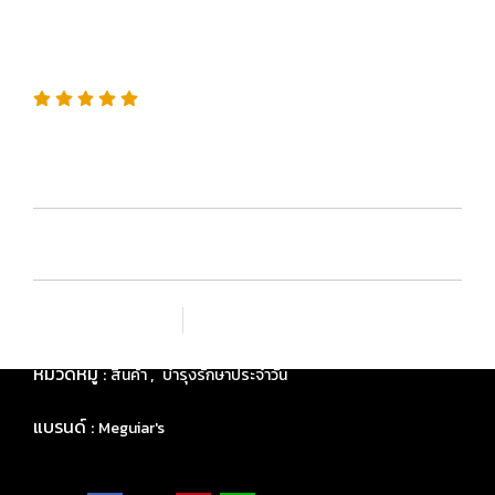
Waterless Wash & Wax
SKU : G251024
ผู้ที่ไม่มีที่จอด / ไม่มีสายฉีดน้ำพร้อม / ต้องการทำความ
สะอาดแบบรวดเร็วและปลอดภัยสำหรับชั้นเคลือบสี
เพิ่มรายการโปรด
เปรียบเทียบ
หมวดหมู่ :
,
สินค้า
บำรุงรักษาประจำวัน
แบรนด์ :
Meguiar's