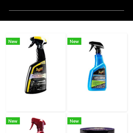
สินค้าเกี่ยวข้อง
New
New
G220216 Ultimate Insane Shine Protectant สเปรย์เคลือบเงาและปกป้องพื้นผิวยาง พลาสติก และไวนิล สูตรเงาสูงพิเศษ
G190526 HYBRID CERAMIC WAX สเปรย์เคลือบเซรามิกสูตร SiO₂ ให้การปกป้องขั้นสูงสุด น้ำไม่เกาะ เงาฉ่ำสุดขีด!
New
New