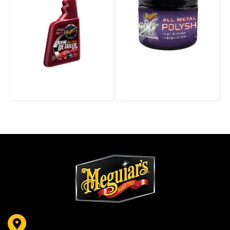
A3332 “CLASSIC” QUIK DETAILER (Spray) สเปรย์ทำความสะอาดและเพิ่มความเงางามแบบรวดเร็ว
G13005 G13005 NXT All Metal Polish ครีมขัดและเคลือบเงาพื้นผิวโลหะ ช่วยทำความสะอาด ขัดเงา และปกป้องในขั้นตอนเดียว