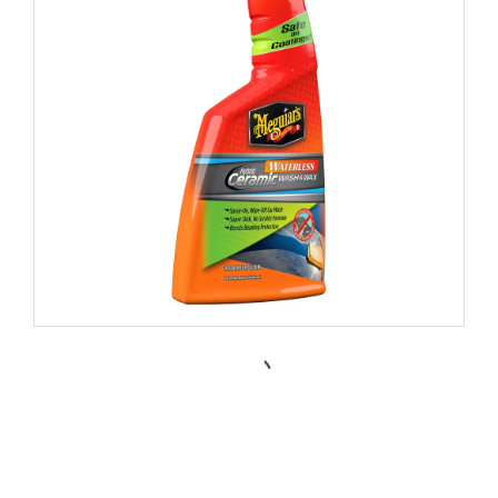
G251024 Hybrid Ceramic